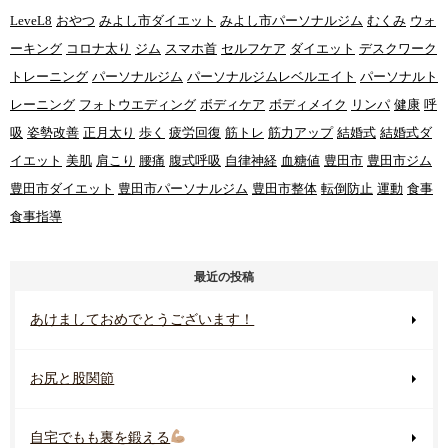
LeveL8
おやつ
みよし市ダイエット
みよし市パーソナルジム
むくみ
ウォ
ーキング
コロナ太り
ジム
スマホ首
セルフケア
ダイエット
デスクワーク
トレーニング
パーソナルジム
パーソナルジムレベルエイト
パーソナルト
レーニング
フォトウエディング
ボディケア
ボディメイク
リンパ
健康
呼
吸
姿勢改善
正月太り
歩く
疲労回復
筋トレ
筋力アップ
結婚式
結婚式ダ
イエット
美肌
肩こり
腰痛
腹式呼吸
自律神経
血糖値
豊田市
豊田市ジム
豊田市ダイエット
豊田市パーソナルジム
豊田市整体
転倒防止
運動
食事
食事指導
最近の投稿
あけましておめでとうございます！
お尻と股関節
自宅でもも裏を鍛える