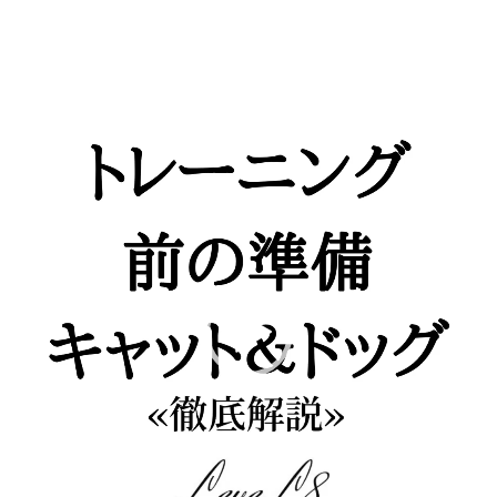
レ
ー
ヤ
ー