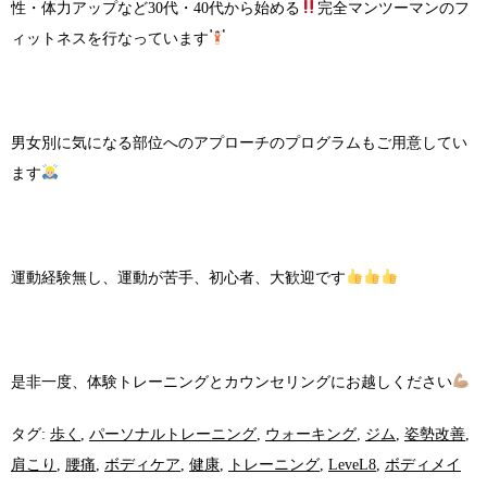
性・体力アップなど30代・40代から始める
完全マンツーマンのフ
ィットネスを行なっています
男女別に気になる部位へのアプローチのプログラムもご用意してい
ます
運動経験無し、運動が苦手、初心者、大歓迎です
是非一度、体験トレーニングとカウンセリングにお越しください
タグ:
歩く
,
パーソナルトレーニング
,
ウォーキング
,
ジム
,
姿勢改善
,
肩こり
,
腰痛
,
ボディケア
,
健康
,
トレーニング
,
LeveL8
,
ボディメイ