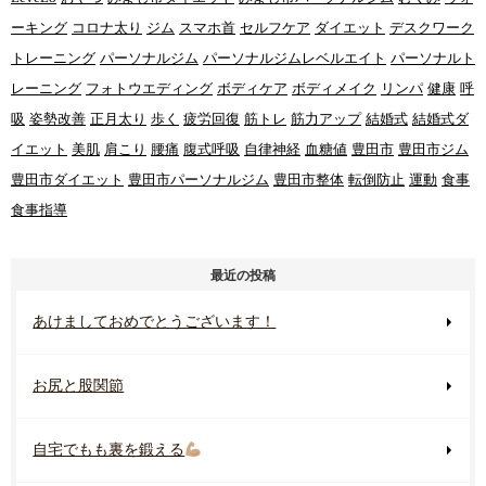
ーキング
コロナ太り
ジム
スマホ首
セルフケア
ダイエット
デスクワーク
トレーニング
パーソナルジム
パーソナルジムレベルエイト
パーソナルト
レーニング
フォトウエディング
ボディケア
ボディメイク
リンパ
健康
呼
吸
姿勢改善
正月太り
歩く
疲労回復
筋トレ
筋力アップ
結婚式
結婚式ダ
イエット
美肌
肩こり
腰痛
腹式呼吸
自律神経
血糖値
豊田市
豊田市ジム
豊田市ダイエット
豊田市パーソナルジム
豊田市整体
転倒防止
運動
食事
食事指導
最近の投稿
あけましておめでとうございます！
お尻と股関節
自宅でもも裏を鍛える