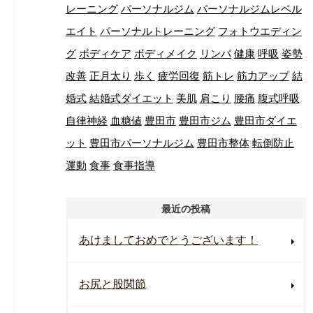
レーニング
パーソナルジム
パーソナルジムレベル
エイト
パーソナルトレーニング
フォトウエディン
グ
ボディケア
ボディメイク
リンパ
健康
呼吸
姿勢
改善
正月太り
歩く
疲労回復
筋トレ
筋力アップ
結
婚式
結婚式ダイエット
美肌
肩こり
腰痛
腹式呼吸
自律神経
血糖値
豊田市
豊田市ジム
豊田市ダイエ
ット
豊田市パーソナルジム
豊田市整体
転倒防止
運動
食事
食事指導
最近の投稿
あけましておめでとうございます！
お尻と股関節