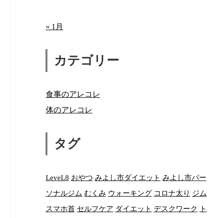
« 1月
カテゴリー
食事のアレコレ
体のアレコレ
タグ
LeveL8
おやつ
みよし市ダイエット
みよし市パー
ソナルジム
むくみ
ウォーキング
コロナ太り
ジム
スマホ首
セルフケア
ダイエット
デスクワーク
ト