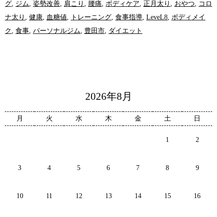
グ
,
ジム
,
姿勢改善
,
肩こり
,
腰痛
,
ボディケア
,
正月太り
,
おやつ
,
コロ
ナ太り
,
健康
,
血糖値
,
トレーニング
,
食事指導
,
LeveL8
,
ボディメイ
ク
,
食事
,
パーソナルジム
,
豊田市
,
ダイエット
2026年8月
月
火
水
木
金
土
日
1
2
3
4
5
6
7
8
9
10
11
12
13
14
15
16