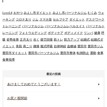
LeveL8
おやつ
みよし市ダイエット
みよし市パーソナルジム
むくみ
ウォ
ーキング
コロナ太り
ジム
スマホ首
セルフケア
ダイエット
デスクワーク
トレーニング
パーソナルジム
パーソナルジムレベルエイト
パーソナルト
レーニング
フォトウエディング
ボディケア
ボディメイク
リンパ
健康
呼
吸
姿勢改善
正月太り
歩く
疲労回復
筋トレ
筋力アップ
結婚式
結婚式ダ
イエット
美肌
肩こり
腰痛
腹式呼吸
自律神経
血糖値
豊田市
豊田市ジム
豊田市ダイエット
豊田市パーソナルジム
豊田市整体
転倒防止
運動
食事
食事指導
最近の投稿
あけましておめでとうございます！
お尻と股関節