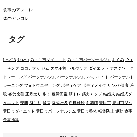
食事のアレコレ
体のアレコレ
タグ
LeveL8
おやつ
みよし市ダイエット
みよし市パーソナルジム
むくみ
ウォ
ーキング
コロナ太り
ジム
スマホ首
セルフケア
ダイエット
デスクワーク
トレーニング
パーソナルジム
パーソナルジムレベルエイト
パーソナルト
レーニング
フォトウエディング
ボディケア
ボディメイク
リンパ
健康
呼
吸
姿勢改善
正月太り
歩く
疲労回復
筋トレ
筋力アップ
結婚式
結婚式ダ
イエット
美肌
肩こり
腰痛
腹式呼吸
自律神経
血糖値
豊田市
豊田市ジム
豊田市ダイエット
豊田市パーソナルジム
豊田市整体
転倒防止
運動
食事
食事指導