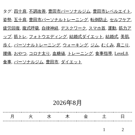
タグ:
四十肩
,
不調改善
,
豊田市パーソナルジム
,
豊田市レベルエイト
,
姿勢
,
五十肩
,
豊田市パーソナルトレーニング
,
転倒防止
,
セルフケア
,
疲労回復
,
腹式呼吸
,
自律神経
,
デスクワーク
,
スマホ首
,
運動
,
筋力ア
ップ
,
筋トレ
,
フォトウエディング
,
結婚式ダイエット
,
結婚式
,
美肌
,
歩く
,
パーソナルトレーニング
,
ウォーキング
,
ジム
,
むくみ
,
肩こり
,
腰痛
,
おやつ
,
コロナ太り
,
血糖値
,
トレーニング
,
食事指導
,
LeveL8
,
食事
,
パーソナルジム
,
豊田市
,
ダイエット
2026年8月
月
火
水
木
金
土
日
1
2