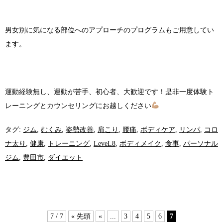
男女別に気になる部位へのアプローチのプログラムもご用意してい
ます。
運動経験無し、運動が苦手、初心者、大歓迎です！是非一度体験ト
レーニングとカウンセリングにお越しください
タグ:
ジム
,
むくみ
,
姿勢改善
,
肩こり
,
腰痛
,
ボディケア
,
リンパ
,
コロ
ナ太り
,
健康
,
トレーニング
,
LeveL8
,
ボディメイク
,
食事
,
パーソナル
ジム
,
豊田市
,
ダイエット
7 / 7
« 先頭
«
...
3
4
5
6
7