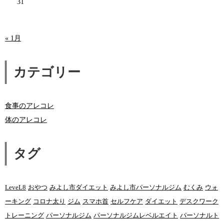
31
« 1月
カテゴリー
食事のアレコレ
体のアレコレ
タグ
LeveL8
おやつ
みよし市ダイエット
みよし市パーソナルジム
むくみ
ウォ
ーキング
コロナ太り
ジム
スマホ首
セルフケア
ダイエット
デスクワーク
トレーニング
パーソナルジム
パーソナルジムレベルエイト
パーソナルト