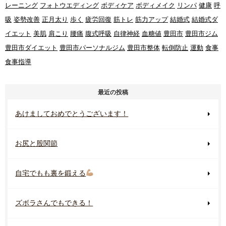
レーニング
フォトウエディング
ボディケア
ボディメイク
リンパ
健康
呼
吸
姿勢改善
正月太り
歩く
疲労回復
筋トレ
筋力アップ
結婚式
結婚式ダ
イエット
美肌
肩こり
腰痛
腹式呼吸
自律神経
血糖値
豊田市
豊田市ジム
豊田市ダイエット
豊田市パーソナルジム
豊田市整体
転倒防止
運動
食事
食事指導
最近の投稿
あけましておめでとうございます！
お尻と股関節
自宅でもも裏を鍛える
ズボラさんでもできる！