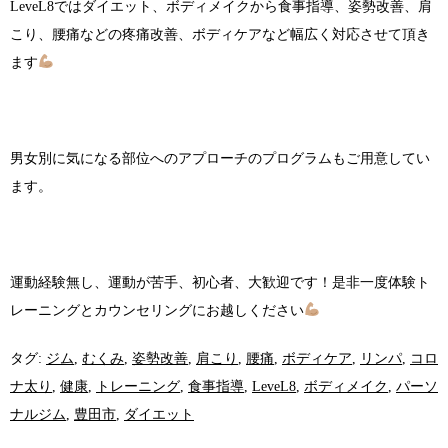
LeveL8ではダイエット、ボディメイクから食事指導、姿勢改善、肩
こり、腰痛などの疼痛改善、ボディケアなど幅広く対応させて頂き
ます
男女別に気になる部位へのアプローチのプログラムもご用意してい
ます。
運動経験無し、運動が苦手、初心者、大歓迎です！是非一度体験ト
レーニングとカウンセリングにお越しください
タグ:
ジム
,
むくみ
,
姿勢改善
,
肩こり
,
腰痛
,
ボディケア
,
リンパ
,
コロ
ナ太り
,
健康
,
トレーニング
,
食事指導
,
LeveL8
,
ボディメイク
,
パーソ
ナルジム
,
豊田市
,
ダイエット