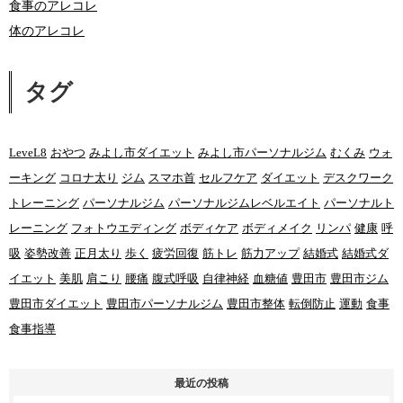
食事のアレコレ
体のアレコレ
タグ
LeveL8
おやつ
みよし市ダイエット
みよし市パーソナルジム
むくみ
ウォ
ーキング
コロナ太り
ジム
スマホ首
セルフケア
ダイエット
デスクワーク
トレーニング
パーソナルジム
パーソナルジムレベルエイト
パーソナルト
レーニング
フォトウエディング
ボディケア
ボディメイク
リンパ
健康
呼
吸
姿勢改善
正月太り
歩く
疲労回復
筋トレ
筋力アップ
結婚式
結婚式ダ
イエット
美肌
肩こり
腰痛
腹式呼吸
自律神経
血糖値
豊田市
豊田市ジム
豊田市ダイエット
豊田市パーソナルジム
豊田市整体
転倒防止
運動
食事
食事指導
最近の投稿