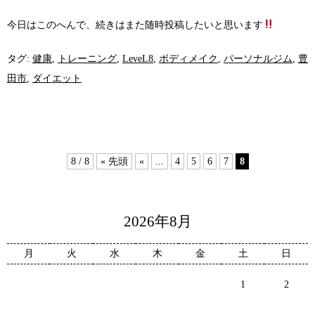
今日はこのへんで、続きはまた随時投稿したいと思います
タグ:
健康
,
トレーニング
,
LeveL8
,
ボディメイク
,
パーソナルジム
,
豊
田市
,
ダイエット
8 / 8
« 先頭
«
...
4
5
6
7
8
2026年8月
月
火
水
木
金
土
日
1
2